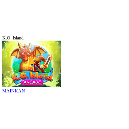
K.O. Island
MAINKAN