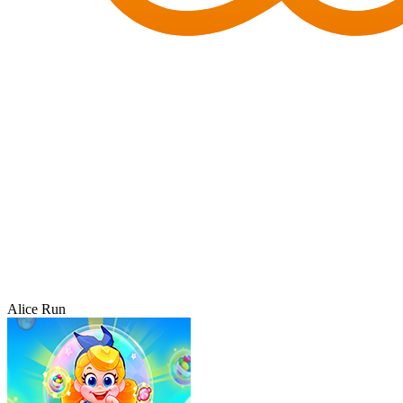
Alice Run