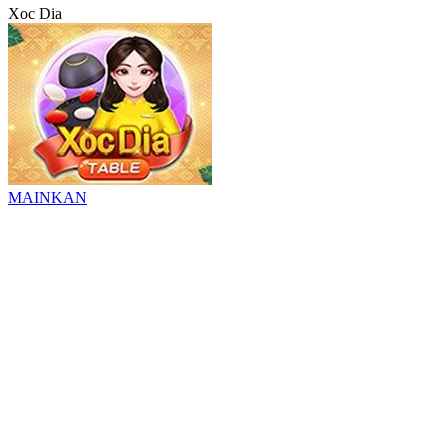
Xoc Dia
MAINKAN