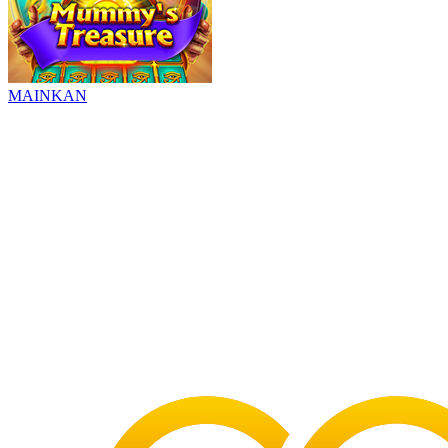
MAINKAN