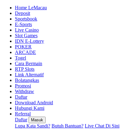
Home LeMacau
Deposit
Sportsbook
E-Sports
Live Casino
Slot Games
IDN E-Lottery
POKER
ARCADE
Togel
Cara Bermain
RTP Slots
Link Alternatif
Bolatangkas
Promosi
Withdraw
Daftar
Download Android
Hubungi Kami
Referral
Daftar
Masuk
Lupa Kata Sandi?
Butuh Bantuan?
Live Chat Di Sini